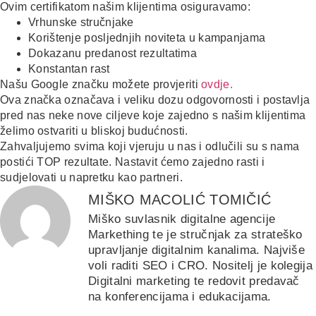
Ovim certifikatom našim klijentima osiguravamo:
Vrhunske stručnjake
Korištenje posljednjih noviteta u kampanjama
Dokazanu predanost rezultatima
Konstantan rast
Našu Google značku možete provjeriti
ovdje.
Ova značka označava i veliku dozu odgovornosti i postavlja
pred nas neke nove ciljeve koje zajedno s našim klijentima
želimo ostvariti u bliskoj budućnosti.
Zahvaljujemo svima koji vjeruju u nas i odlučili su s nama
postići TOP rezultate. Nastavit ćemo zajedno rasti i
sudjelovati u napretku kao partneri.
MIŠKO MACOLIĆ TOMIČIĆ
Miško suvlasnik digitalne agencije
Markething te je stručnjak za strateško
upravljanje digitalnim kanalima. Najviše
voli raditi SEO i CRO. Nositelj je kolegija
Digitalni marketing te redovit predavač
na konferencijama i edukacijama.