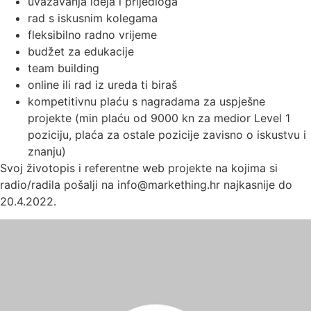
uvažavanja ideja i prijedloga
rad s iskusnim kolegama
fleksibilno radno vrijeme
budžet za edukacije
team building
online ili rad iz ureda ti biraš
kompetitivnu plaću s nagradama za uspješne
projekte (min plaću od 9000 kn za medior Level 1
poziciju, plaća za ostale pozicije zavisno o iskustvu i
znanju)
Svoj životopis i referentne web projekte na kojima si
radio/radila pošalji na info@markething.hr najkasnije do
20.4.2022.